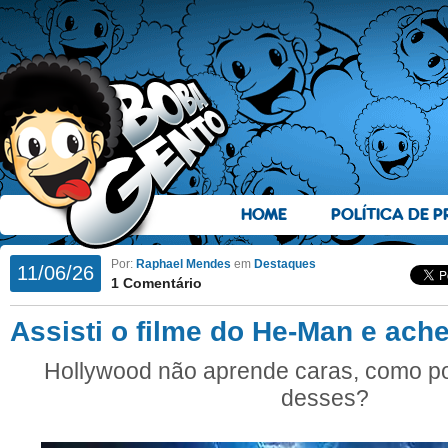
HOME
POLÍTICA DE P
Por:
Raphael Mendes
em
Destaques
11/06/26
1 Comentário
Assisti o filme do He-Man e ach
Hollywood não aprende caras, como p
desses?