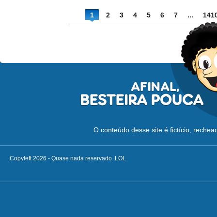
1
2
3
4
5
6
7
...
141
O conteúdo desse site é fictício, reche
Copyleft 2026 - Quase nada reservado. LOL