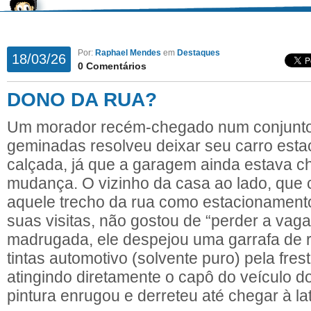
Por:
Raphael Mendes
em
Destaques
18/03/26
0 Comentários
DONO DA RUA?
Um morador recém-chegado num conjunto
geminadas resolveu deixar seu carro esta
calçada, já que a garagem ainda estava c
mudança. O vizinho da casa ao lado, que c
aquele trecho da rua como estacionamento
suas visitas, não gostou de “perder a vaga
madrugada, ele despejou uma garrafa de
tintas automotivo (solvente puro) pela fres
atingindo diretamente o capô do veículo d
pintura enrugou e derreteu até chegar à lat