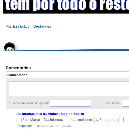
Por:
Izzy Lulz
em
Destaques
Comentários
2 comentários
*E-mail
(não será divulgado)
:
*Seu nome:
Dia internacional da Mulher | Blog do Boxixo
[…] 8 de Março – Dia internacional das mulheres (by Bobagento) […]
Responder
8 de março de 2013 às 14:22