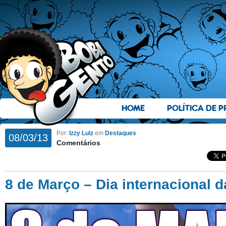
HOME
POLÍTICA DE P
Por:
Izzy Lulz
em
Destaques
08/03/13
Comentários
8 de Março – Dia internacional 