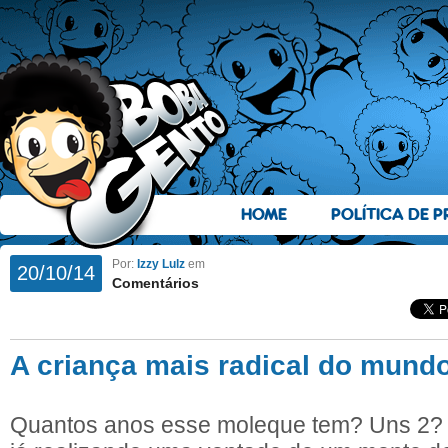
HOME
POLÍTICA DE P
Por:
Izzy Lulz
em
20/10/14
Comentários
A criança mais radical do mund
Quantos anos esse moleque tem? Uns 2?