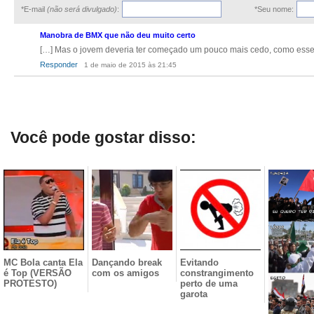
*E-mail
(não será divulgado)
:
*Seu nome:
Manobra de BMX que não deu muito certo
[…] Mas o jovem deveria ter começado um pouco mais cedo, como esse 
Responder
1 de maio de 2015 às 21:45
Você pode gostar disso:
MC Bola canta Ela
Dançando break
Evitando
é Top (VERSÃO
com os amigos
constrangimento
PROTESTO)
perto de uma
garota