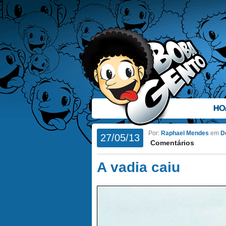
HO
Por:
Raphael Mendes
em
D
27/05/13
Comentários
A vadia caiu