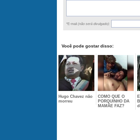
*E-mail
(não será divulgado)
:
Você pode gostar disso:
Hugo Chavez não
COMO QUE O
E
morreu
PORQUINHO DA
B
MAMÃE FAZ?
d