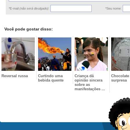
*E-mail
(não será divulgado)
:
*Seu nome:
Você pode gostar disso:
Reversal russa
Curtindo uma
Criança dá
Chocolate
bebida quente
opinião sincera
surpresa
sobre as
manifestações ...