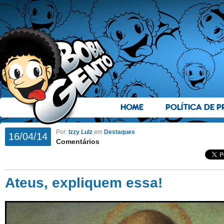
HOME
POLÍTICA DE P
Por:
Izzy Lulz
em
Destaques
16/04/14
Comentários
Ateus, expliquem essa!