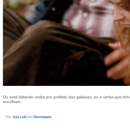
Ou está faltando verba pro prefeito das galáxias, ou a verba que tinh
escolham.
Por:
Izzy Lulz
em
Destaques