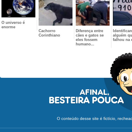
O universo é
enorme
Cachorro
Diferença entre
Identifica
Corinthiano
cães e gatos se
alguém q
eles fossem
falhou na 
humano...
O conteúdo desse site é fictício, reche