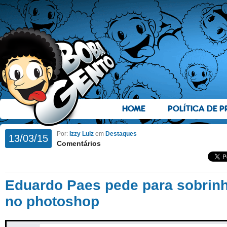
HOME
POLÍTICA DE P
Por:
Izzy Lulz
em
Destaques
13/03/15
Comentários
Eduardo Paes pede para sobrinho
no photoshop