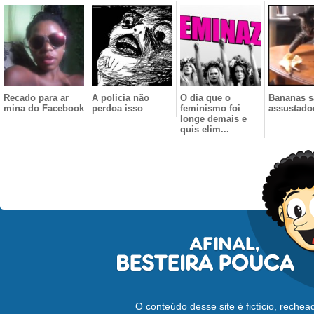
Recado para ar
A policia não
O dia que o
Bananas s
mina do Facebook
perdoa isso
feminismo foi
assustado
longe demais e
quis elim...
O conteúdo desse site é fictício, reche