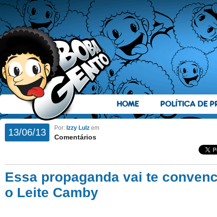
HOME
POLÍTICA DE P
Por:
Izzy Lulz
em
13/06/13
Comentários
Essa propaganda vai te convenc
o Leite Camby