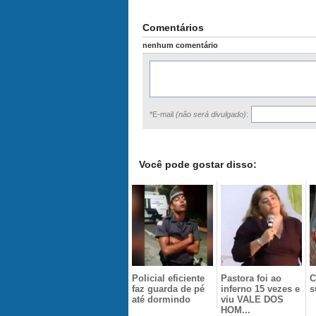
Comentários
nenhum comentário
*E-mail
(não será divulgado)
:
Você pode gostar disso:
Policial eficiente
Pastora foi ao
C
faz guarda de pé
inferno 15 vezes e
s
até dormindo
viu VALE DOS
HOM...