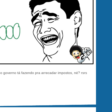
o governo tá fazendo pra arrecadar impostos, né? rsrs