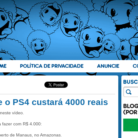
ME
POLÍTICA DE PRIVACIDADE
ANUNCIE
C
e o PS4 custará 4000 reais
BLO
(POR
 neste vídeo.
a fazer com R$ 4.000:
 perto de Manaus, no Amazonas.