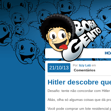
HO
Por:
Izzy Lulz
em
21/10/13
Comentários
Hitler descobre qu
Desafio: tente não concordar com Hitler
Aliás, olha só algumas coisas que dá pr
Você pode comprar um lote residencial