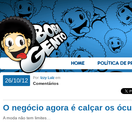
HOME
POLÍTICA DE P
Por:
Izzy Lulz
em
26/10/12
Comentários
O negócio agora é calçar os ócu
A moda não tem limites…