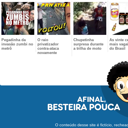
Pegadinha da
O raio
Chupetinha
As vinte c
invasão zumbi no
privatizador
surpresa durante
mais vag
metrô
contra-ataca
a trilha de moto
do Brasil
novamente
O conteúdo desse site é fictício, reche