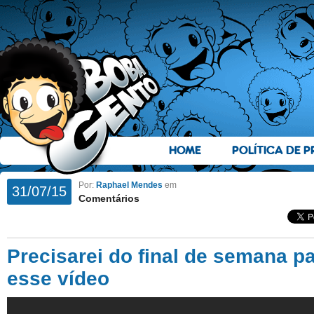
HOME
POLÍTICA DE P
Por:
Raphael Mendes
em
31/07/15
Comentários
Precisarei do final de semana p
esse vídeo