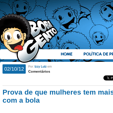
HOME
POLÍTICA DE P
Por:
Izzy Lulz
em
02/10/12
Comentários
Prova de que mulheres tem mais
com a bola