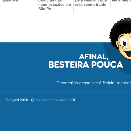
tatuagem
participa das
pela webcam que
ele é negr
manifestações em
está sendo traído
São Pa...
O conteúdo desse site é fictício, reche
Copyleft 2026 - Quase nada reservado. LOL