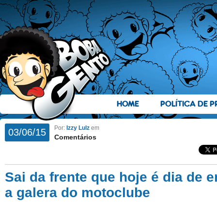
HOME
POLÍTICA DE P
Por:
Izzy Lulz
em
03/06/15
Comentários
Sai da frente que hoje é dia de 
a galera do motoclube