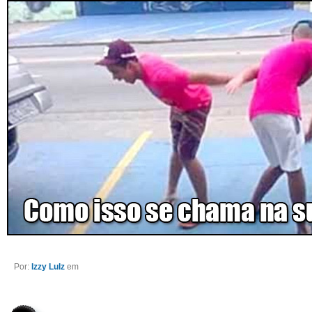
Por:
Izzy Lulz
em