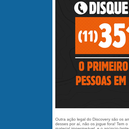
Outra ação legal do Discovery são os a
desses por aí, não os jogue fora! Tem o 
material impermeável, e o anúncio-lante