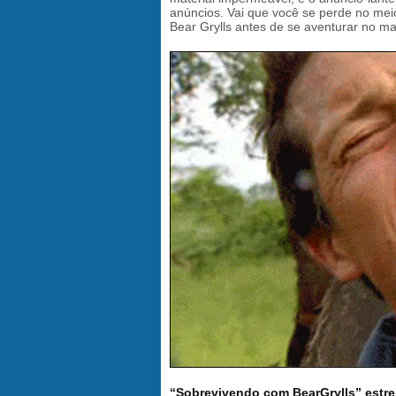
anúncios. Vai que você se perde no meio 
Bear Grylls antes de se aventurar no ma
“Sobrevivendo com BearGrylls” estrei