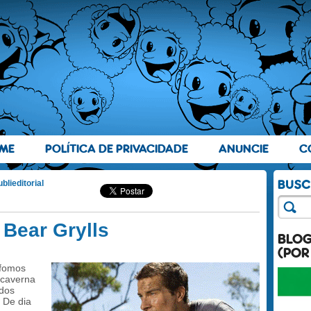
ME
POLÍTICA DE PRIVACIDADE
ANUNCIE
C
blieditorial
Bear Grylls
BLO
(POR
 fomos
 caverna
 dos
 De dia