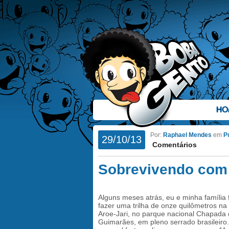
HO
Por:
Raphael Mendes
em
Pu
29/10/13
Comentários
Sobrevivendo com 
Alguns meses atrás, eu e minha família
fazer uma trilha de onze quilômetros na
Aroe-Jari, no parque nacional Chapada
Guimarães, em pleno serrado brasileiro.