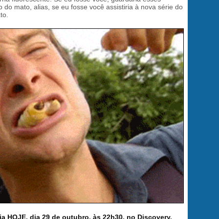
do mato, alias, se eu fosse você assistiria à nova série do
to.
a HOJE, dia 29 de outubro, às 22h30, no Discovery.