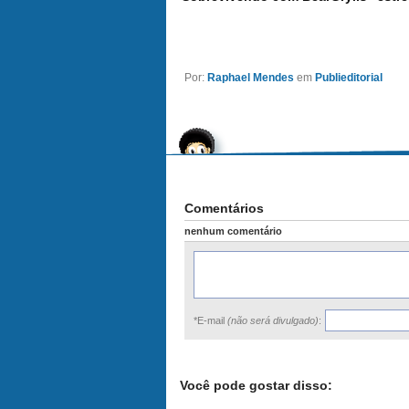
Por:
Raphael Mendes
em
Publieditorial
Comentários
nenhum comentário
*E-mail
(não será divulgado)
:
Você pode gostar disso: