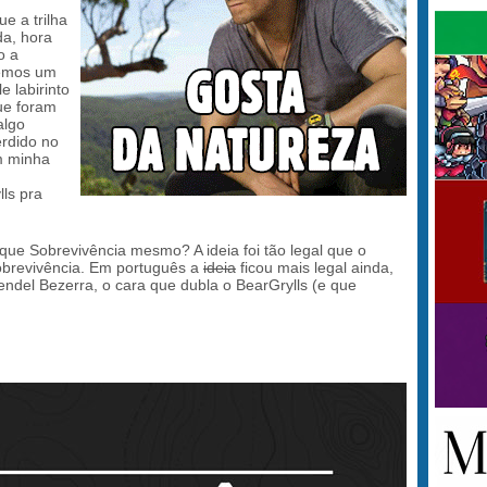
e a trilha
da, hora
o a
semos um
e labirinto
que foram
algo
erdido no
m minha
lls pra
ue Sobrevivência mesmo? A ideia foi tão legal que o
sobrevivência. Em português a
ideia
ficou mais legal ainda,
ndel Bezerra, o cara que dubla o BearGrylls (e que