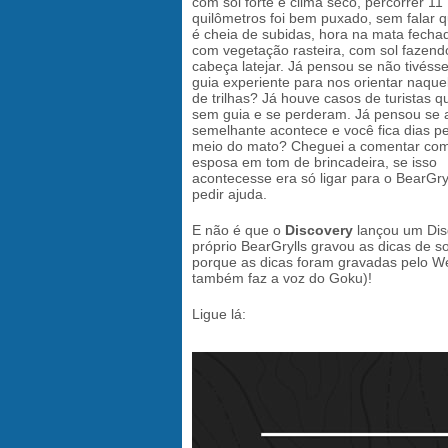
com sol forte e clima seco, percorrer 11
quilômetros foi bem puxado, sem falar qu
é cheia de subidas, hora na mata fecha
com vegetação rasteira, com sol fazend
cabeça latejar. Já pensou se não tivés
guia experiente para nos orientar naquel
de trilhas? Já houve casos de turistas 
sem guia e se perderam. Já pensou se 
semelhante acontece e você fica dias p
meio do mato? Cheguei a comentar co
esposa em tom de brincadeira, se isso
acontecesse era só ligar para o BearGry
pedir ajuda.
E não é que o
Discovery
lançou um Disq
próprio BearGrylls gravou as dicas de 
porque as dicas foram gravadas pelo We
também faz a voz do Goku)!
Ligue lá: