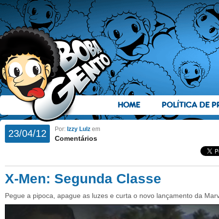
HOME
POLÍTICA DE P
Por:
Izzy Lulz
em
23/04/12
Comentários
X-Men: Segunda Classe
Pegue a pipoca, apague as luzes e curta o novo lançamento da Marv