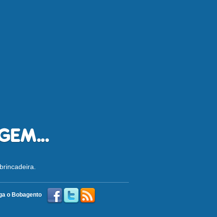
brincadeira.
ga o Bobagento