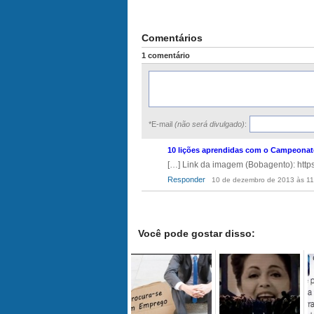
Comentários
1 comentário
*E-mail
(não será divulgado)
:
10 lições aprendidas com o Campeonato 
[…] Link da imagem (Bobagento): https
Responder
10 de dezembro de 2013 às 11
Você pode gostar disso: