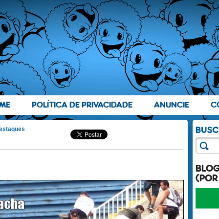
ME
POLÍTICA DE PRIVACIDADE
ANUNCIE
C
estaques
BLO
(POR