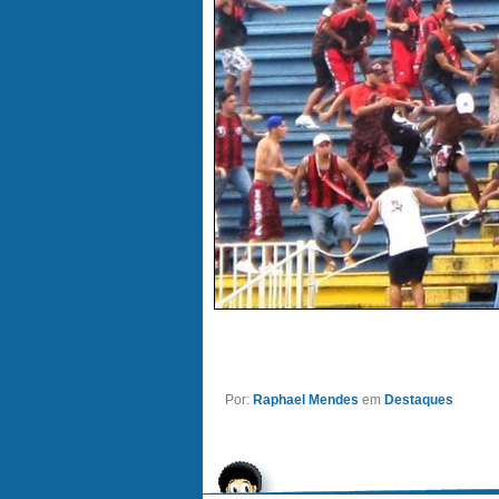
Por:
Raphael Mendes
em
Destaques