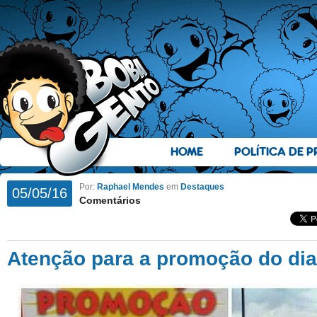
HOME
POLÍTICA DE P
Por:
Raphael Mendes
em
Destaques
05/05/16
Comentários
Atenção para a promoção do dia