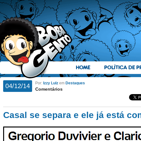
HOME
POLÍTICA DE P
Por:
Izzy Lulz
em
Destaques
04/12/14
Comentários
Casal se separa e ele já está co