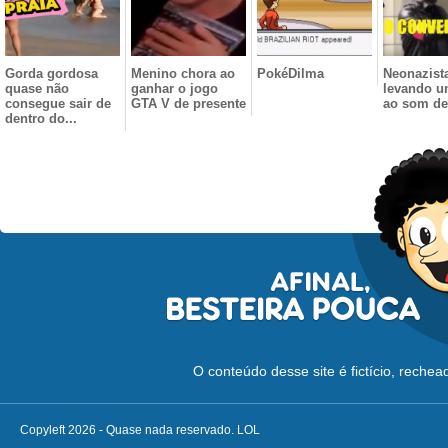
Gorda gordosa
Menino chora ao
PokéDilma
Neonazist
quase não
ganhar o jogo
levando u
consegue sair de
GTA V de presente
ao som de
dentro do...
O conteúdo desse site é fictício, reche
Copyleft 2026 - Quase nada reservado. LOL