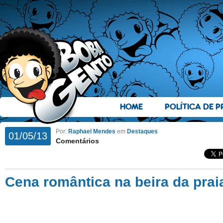
HOME
POLÍTICA DE P
Por:
Raphael Mendes
em
Destaques
01/05/13
Comentários
Cena romântica na beira da prai