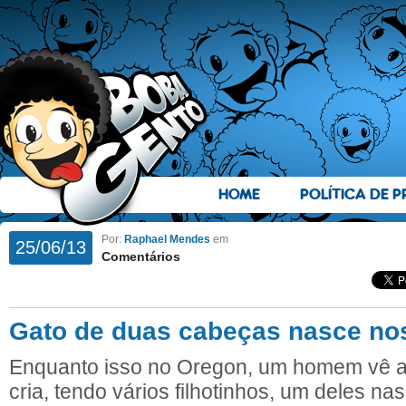
HOME
POLÍTICA DE P
Por:
Raphael Mendes
em
25/06/13
Comentários
Gato de duas cabeças nasce n
Enquanto isso no Oregon, um homem vê a
cria, tendo vários filhotinhos, um deles n