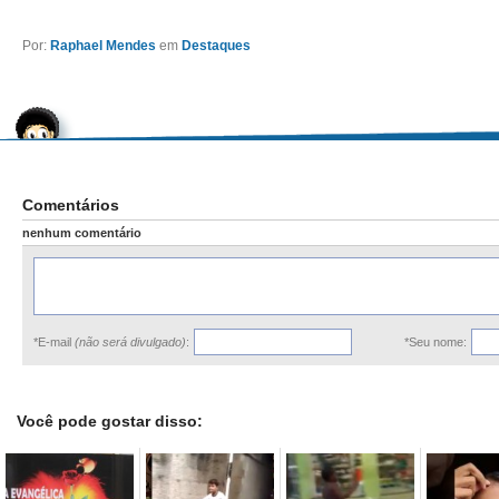
Por:
Raphael Mendes
em
Destaques
Comentários
nenhum comentário
*E-mail
(não será divulgado)
:
*Seu nome:
Você pode gostar disso: