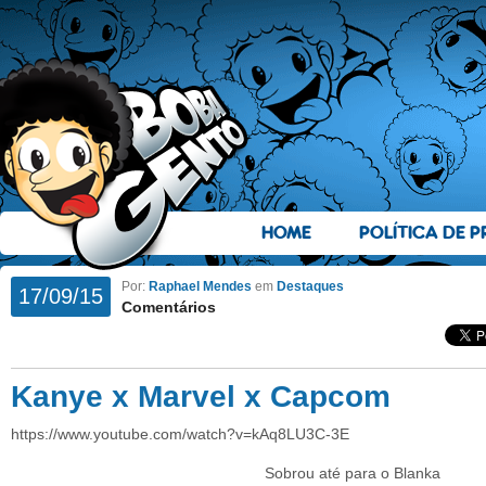
HOME
POLÍTICA DE P
Por:
Raphael Mendes
em
Destaques
17/09/15
Comentários
Kanye x Marvel x Capcom
https://www.youtube.com/watch?v=kAq8LU3C-3E
Sobrou até para o Blanka