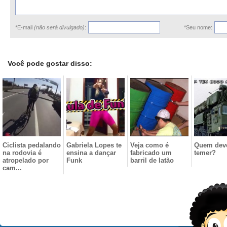
*E-mail
(não será divulgado)
:
*Seu nome:
Você pode gostar disso:
Ciclista pedalando
Gabriela Lopes te
Veja como é
Quem dev
na rodovia é
ensina a dançar
fabricado um
temer?
atropelado por
Funk
barril de latão
cam...