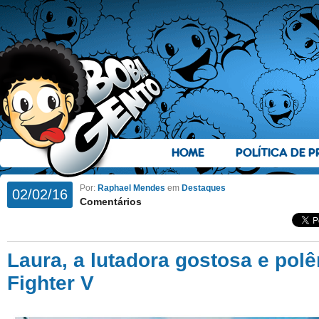
HOME
POLÍTICA DE P
Por:
Raphael Mendes
em
Destaques
02/02/16
Comentários
Laura, a lutadora gostosa e polê
Fighter V