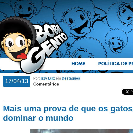
HOME
POLÍTICA DE P
Por:
Izzy Lulz
em
Destaques
17/04/13
Comentários
Mais uma prova de que os gato
dominar o mundo