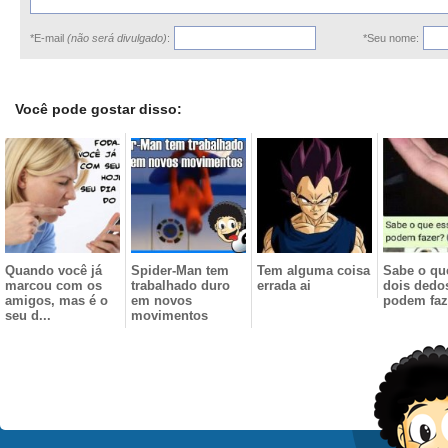
*E-mail
(não será divulgado)
:
*Seu nome:
Você pode gostar disso:
Quando você já
Spider-Man tem
Tem alguma coisa
Sabe o qu
marcou com os
trabalhado duro
errada ai
dois dedo
amigos, mas é o
em novos
podem faz
seu d...
movimentos