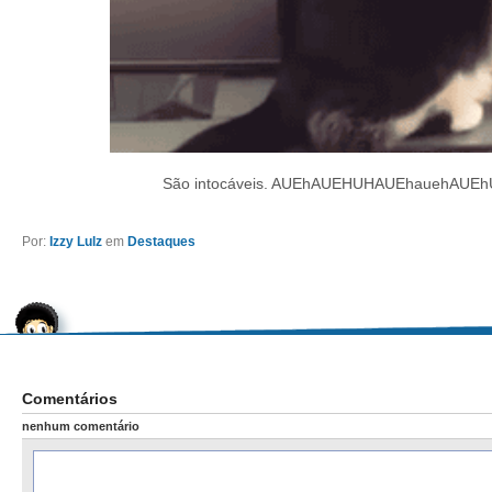
São intocáveis. AUEhAUEHUHAUEhauehAUE
Por:
Izzy Lulz
em
Destaques
Comentários
nenhum comentário