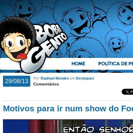
HOME
POLÍTICA DE P
Por:
Raphael Mendes
em
Destaques
29/08/13
Comentários
Motivos para ir num show do Fo