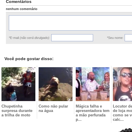
Comentários
nenhum comentário
*E-mail
(não será divulgado)
:
*Seu nome:
Você pode gostar disso:
Chupetinha
Como não pular
Mágica falha e
Locutor de
surpresa durante
na água
apresentadora tem
de loja mo
a trilha de moto
a mão perfurada
como se 
p...
calc...