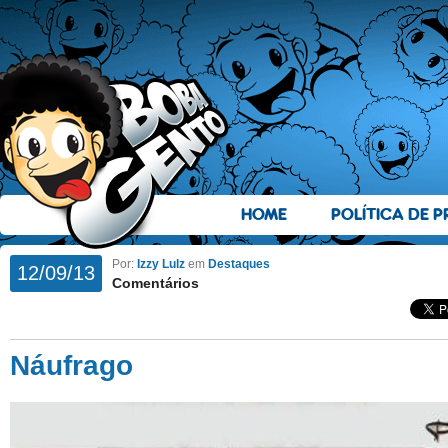
HOME
POLÍTICA DE P
Por:
Izzy Lulz
em
Destaques
12/09/13
Comentários
Náufrago