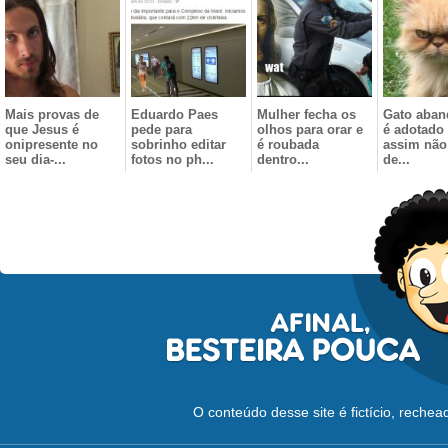
Mais provas de
Eduardo Paes
Mulher fecha os
Gato aba
que Jesus é
pede para
olhos para orar e
é adotad
onipresente no
sobrinho editar
é roubada
assim não
seu dia-...
fotos no ph...
dentro...
de...
O conteúdo desse site é fictício, reche