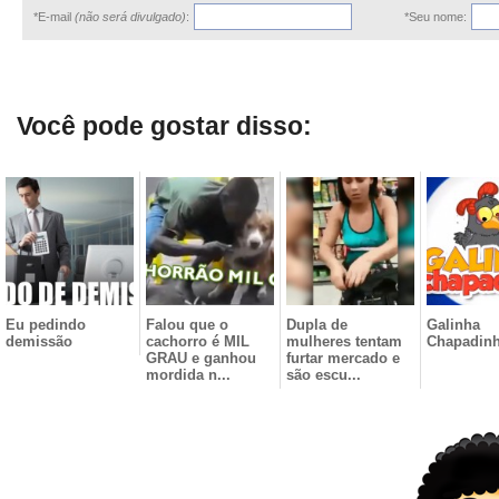
*E-mail
(não será divulgado)
:
*Seu nome:
Você pode gostar disso:
Eu pedindo
Falou que o
Dupla de
Galinha
demissão
cachorro é MIL
mulheres tentam
Chapadin
GRAU e ganhou
furtar mercado e
mordida n...
são escu...