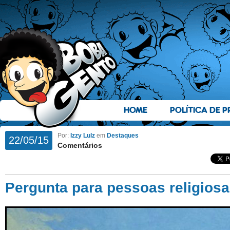
HOME
POLÍTICA DE P
Por:
Izzy Lulz
em
Destaques
22/05/15
Comentários
Pergunta para pessoas religios