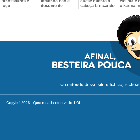
dinossauros e
tamanho não é
quase quebra a
ciclista e
foge
documento
cabeça brincando
o karma in
O conteúdo desse site é fictício, reche
Copyleft 2026 - Quase nada reservado. LOL