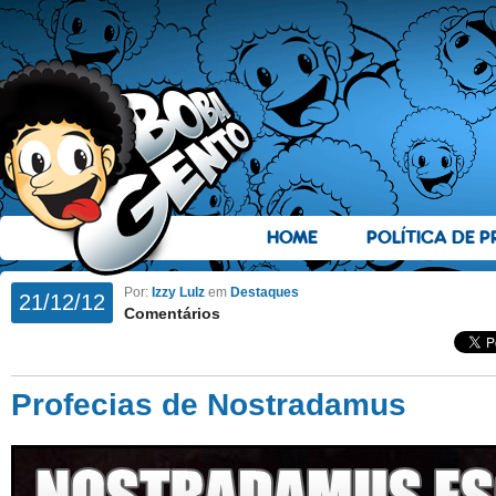
HOME
POLÍTICA DE P
Por:
Izzy Lulz
em
Destaques
21/12/12
Comentários
Profecias de Nostradamus