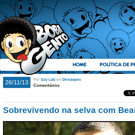
HOME
POLÍTICA DE P
Por:
Izzy Lulz
em
Destaques
26/11/13
Comentários
Sobrevivendo na selva com Bear