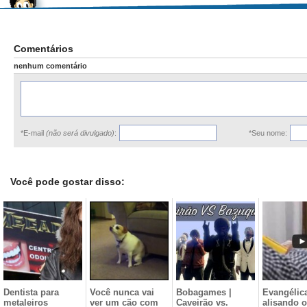
Comentários
nenhum comentário
*E-mail
(não será divulgado)
:
*Seu nome:
Você pode gostar disso:
Dentista para
Você nunca vai
Bobagames |
Evangélic
metaleiros
ver um cão com
Caveirão vs.
alisando o