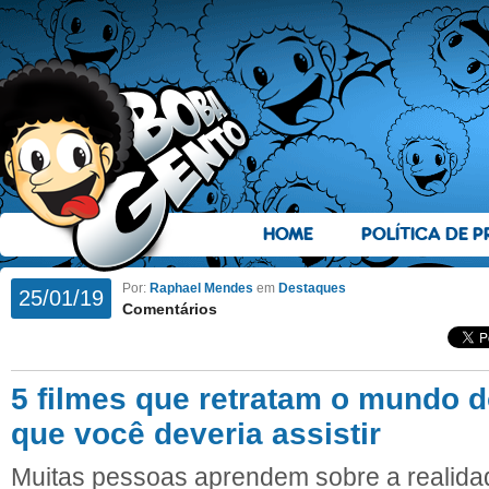
HOME
POLÍTICA DE P
Por:
Raphael Mendes
em
Destaques
25/01/19
Comentários
5 filmes que retratam o mundo 
que você deveria assistir
Muitas pessoas aprendem sobre a realida