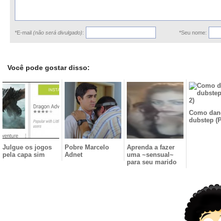
*E-mail
(não será divulgado)
:
*Seu nome:
Você pode gostar disso:
Como dan
dubstep (P
Julgue os jogos
Pobre Marcelo
Aprenda a fazer
pela capa sim
Adnet
uma ~sensual~
para seu marido