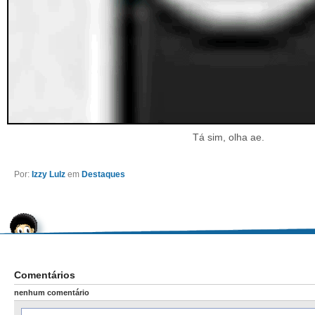
Tá sim, olha ae.
Por:
Izzy Lulz
em
Destaques
Comentários
nenhum comentário