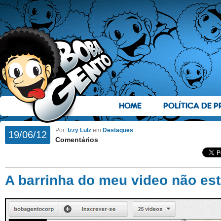
HOME
POLÍTICA DE P
Por:
Izzy Lulz
em
Destaques
19/06/12
Comentários
A barrinha do meu video não es