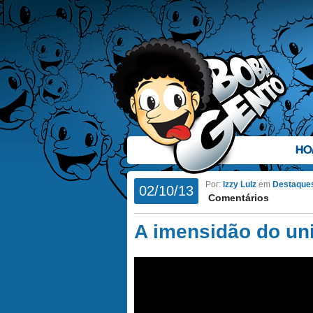
HO
Por:
Izzy Lulz
em
Destaque
02/10/13
Comentários
A imensidão do un