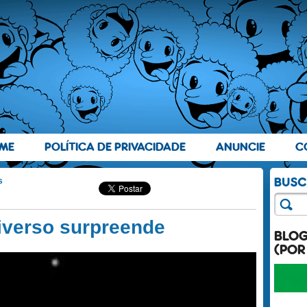
ME
POLÍTICA DE PRIVACIDADE
ANUNCIE
C
s
iverso surpreende
BLO
(POR