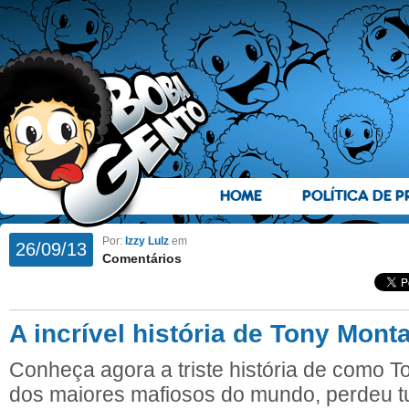
HOME
POLÍTICA DE P
Por:
Izzy Lulz
em
26/09/13
Comentários
A incrível história de Tony Mont
Conheça agora a triste história de como 
dos maiores mafiosos do mundo, perdeu tu