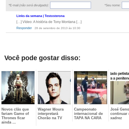
*E-mail
(não será divulgado)
:
*Seu nome:
Links da semana | Testosterona
[…] Vídeo: A história de Tony Montana […]
Responder
28 de setembro de 2013 às 10:30
Você pode gostar disso:
Novos clãs que
Wagner Moura
Campeonato
José Geno
fariam Game of
interpretará
internacional de
continuar
Thrones ficar
Chorão na TV
TAPA NA CARA
xadrez
ainda ...