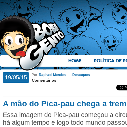
HOME
POLÍTICA DE P
Por:
Raphael Mendes
em
Destaques
19/05/15
Comentários
A mão do Pica-pau chega a trem
Essa imagem do Pica-pau começou a circul
há algum tempo e logo todo mundo passou