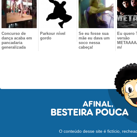
Concurso de
Parkour nível
Se eu fosse sua
Eu quero 
dança acaba em
gordo
mãe eu dava um
versão
pancadaria
soco nessa
METAAAA
generalizada
cabeça!
m/
O conteúdo desse site é fictício, reche