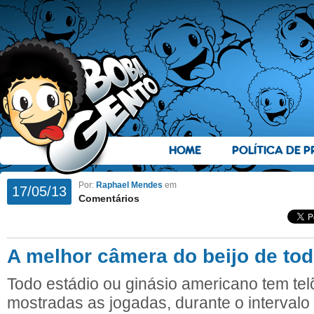
HOME
POLÍTICA DE P
Por:
Raphael Mendes
em
17/05/13
Comentários
A melhor câmera do beijo de to
Todo estádio ou ginásio americano tem te
mostradas as jogadas, durante o intervalo 