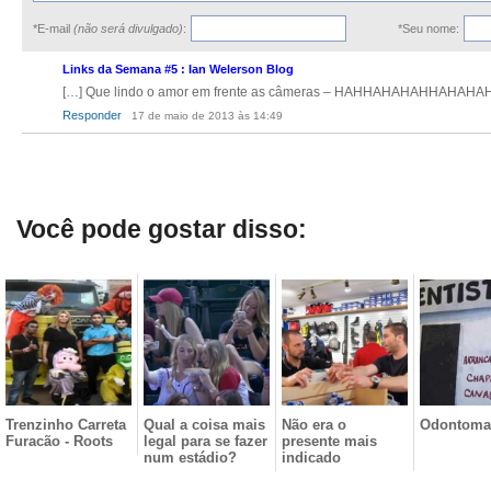
*E-mail
(não será divulgado)
:
*Seu nome:
Links da Semana #5 : Ian Welerson Blog
[…] Que lindo o amor em frente as câmeras – HAHHAHAHAHHAHAHAH F
Responder
17 de maio de 2013 às 14:49
Você pode gostar disso:
Trenzinho Carreta
Qual a coisa mais
Não era o
Odontoma
Furacão - Roots
legal para se fazer
presente mais
num estádio?
indicado