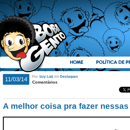
HOME
POLÍTICA DE P
Por:
Izzy Lulz
em
Destaques
11/03/14
Comentários
A melhor coisa pra fazer nessa