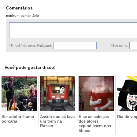
Comentários
nenhum comentário
*E-mail
(não será divulgado)
:
*Seu nome:
Você pode gostar disso:
Ser adulto é uma
Assim que se lava
E se as cabeças
Dia de vi
porcaria
um trem na
dos atores
Rússia
explodissem nos
filmes