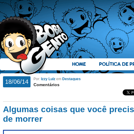
HOME
POLÍTICA DE P
Por:
Izzy Lulz
em
Destaques
18/06/14
Comentários
Algumas coisas que você precis
de morrer