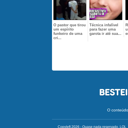
O pastor que tirou
Técnica infalível
R
um espírito
para fazer uma
u
funkeiro de uma
garota ir até sua...
e
cri...
O conteúdo 
Copyleft 2026 - Quase nada reservado. LOL