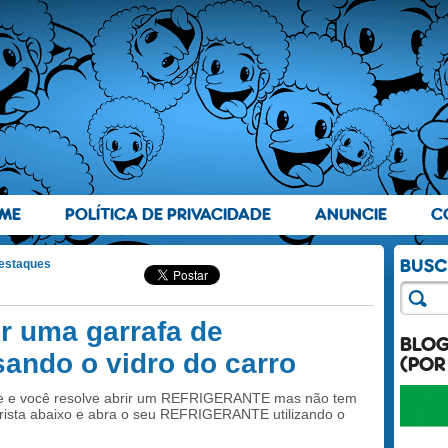
ME
POLÍTICA DE PRIVACIDADE
ANUNCIE
C
estaques
r uma garrafa de
BLO
ndo o vidro do carro
(POR
ede e você resolve abrir um REFRIGERANTE mas não tem
orista abaixo e abra o seu REFRIGERANTE utilizando o