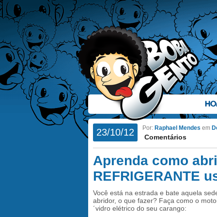
HO
Por:
Raphael Mendes
em
D
23/10/12
Comentários
Aprenda como abri
REFRIGERANTE usa
Você está na estrada e bate aquela s
abridor, o que fazer? Faça como o mot
´vidro elétrico do seu carango: