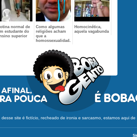
otina normal de
Como algumas
Homocinética,
m estudante do
religiões acham
aquela vagabunda
nsino superior
que a
homossexualidad...
desse site é fictício, recheado de ironia e sarcasmo, estamos aqui de 
Si