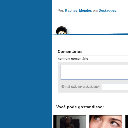
Por:
Raphael Mendes
em
Destaques
Comentários
nenhum comentário
*E-mail
(não será divulgado)
:
Você pode gostar disso: