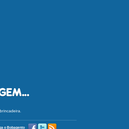
brincadeira.
ga o Bobagento