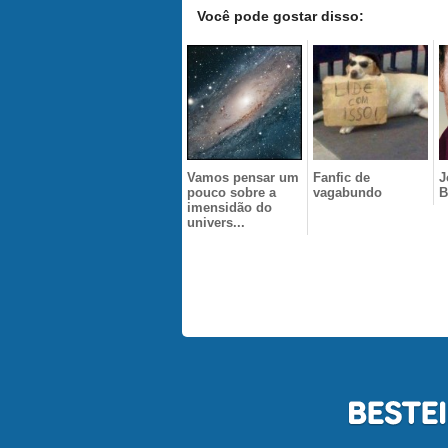
Você pode gostar disso:
Vamos pensar um
Fanfic de
J
pouco sobre a
vagabundo
B
imensidão do
univers...