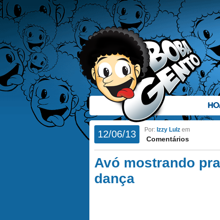
HO
Por:
Izzy Lulz
em
12/06/13
Comentários
Avó mostrando pra
dança