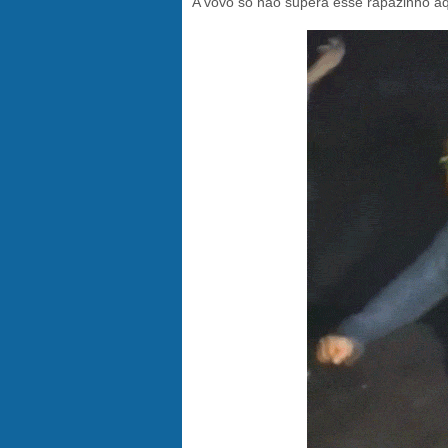
A vovó só não supera esse rapazinho aq