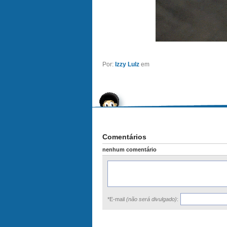
Por:
Izzy Lulz
em
Comentários
nenhum comentário
*E-mail
(não será divulgado)
: