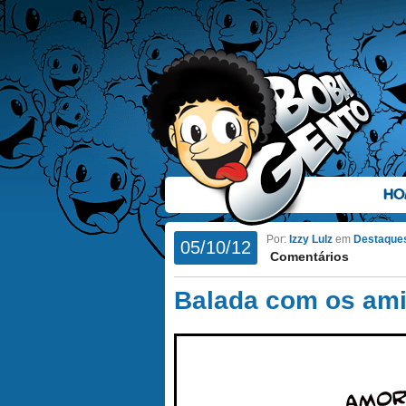
HO
Por:
Izzy Lulz
em
Destaque
05/10/12
Comentários
Balada com os am