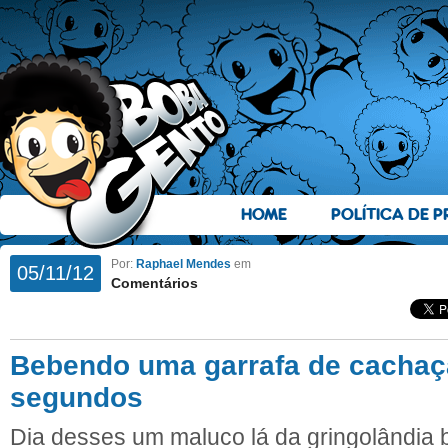
HOME
POLÍTICA DE P
Por:
Raphael Mendes
em
05/11/12
Comentários
Bebendo uma garrafa de cachaç
segundos
Dia desses um maluco lá da gringolândia