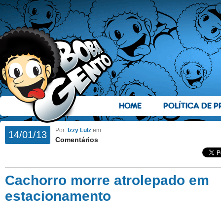
HOME
POLÍTICA DE P
Por:
Izzy Lulz
em
14/01/13
Comentários
Cachorro morre atrolepado em
estacionamento