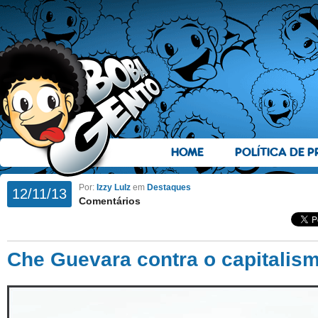
HOME
POLÍTICA DE P
Por:
Izzy Lulz
em
Destaques
12/11/13
Comentários
Che Guevara contra o capitalis