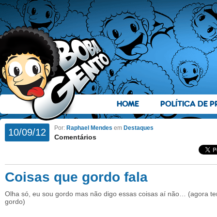
HOME
POLÍTICA DE P
Por:
Raphael Mendes
em
Destaques
10/09/12
Comentários
Coisas que gordo fala
Olha só, eu sou gordo mas não digo essas coisas aí não… (agora t
gordo)