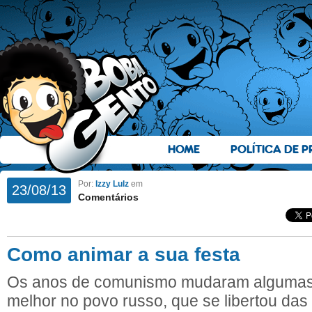
HOME
POLÍTICA DE P
Por:
Izzy Lulz
em
23/08/13
Comentários
Como animar a sua festa
Os anos de comunismo mudaram algumas 
melhor no povo russo, que se libertou das