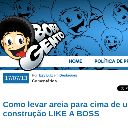
HOME
POLÍTICA DE P
Por:
Izzy Lulz
em
Destaques
17/07/13
Comentários
Como levar areia para cima de 
construção LIKE A BOSS