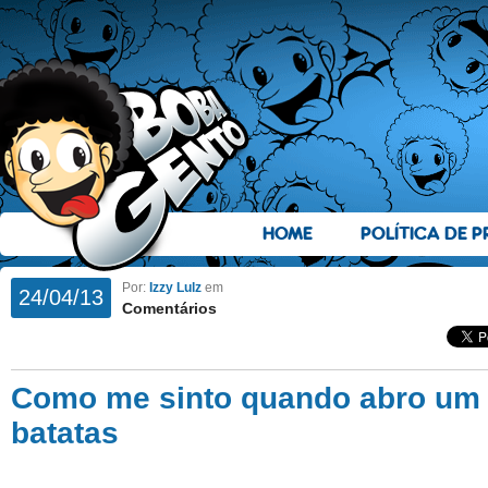
HOME
POLÍTICA DE P
Por:
Izzy Lulz
em
24/04/13
Comentários
Como me sinto quando abro um 
batatas