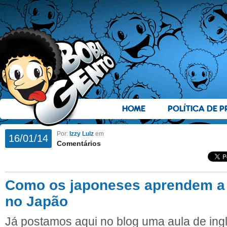
HOME
POLÍTICA DE P
Por:
Izzy Lulz
em
16/01/14
Comentários
Como os japoneses aprendem a f
no Japão
Já postamos aqui no blog uma aula de ing