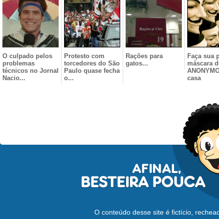
O culpado pelos
Protesto com
Rações para
Faça sua p
problemas
torcedores do São
gatos...
máscara d
técnicos no Jornal
Paulo quase fecha
ANONYMO
Nacio...
o...
casa
O conteúdo desse site é fictício, reche