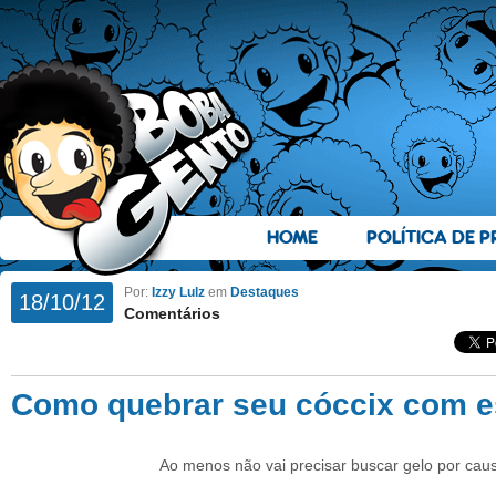
HOME
POLÍTICA DE P
Por:
Izzy Lulz
em
Destaques
18/10/12
Comentários
Como quebrar seu cóccix com es
Ao menos não vai precisar buscar gelo por caus