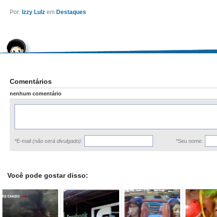
Por:
Izzy Lulz
em
Destaques
Comentários
nenhum comentário
*E-mail
(não será divulgado)
:
*Seu nome:
Você pode gostar disso: