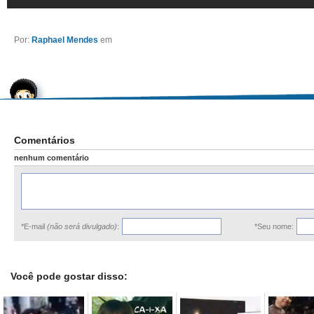
Por:
Raphael Mendes
em
Comentários
nenhum comentário
*E-mail
(não será divulgado)
:
*Seu nome:
Você pode gostar disso: