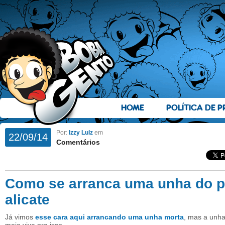
HOME
POLÍTICA DE P
Por:
Izzy Lulz
em
22/09/14
Comentários
Como se arranca uma unha do 
alicate
Já vimos
esse cara aqui arrancando uma unha morta
, mas a unha