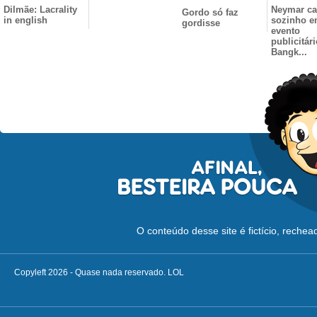
Dilmãe: Lacrality
Neymar ca
Gordo só faz
in english
sozinho 
gordisse
evento
publicitár
Bangk...
O conteúdo desse site é fictício, reche
Copyleft 2026 - Quase nada reservado. LOL