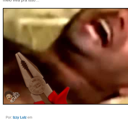
meio viva pra isso…
Por:
Izzy Lulz
em