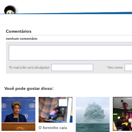
Comentários
nenhum comentário
*E-mail
(não será divulgado)
:
*Seu nome:
Você pode gostar disso:
O forninho caiu